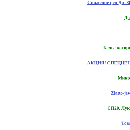
Снижение цен До -
До
Белье котор
АКЦИЯ! СПЕЦЦЕНЫ на
Микро
Zlatto-j
СП20. Лук
Тов