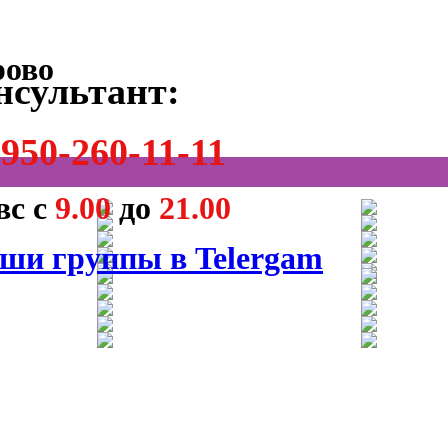
нсультант:
950-260-11-11
вс с
9.00
до
21.00