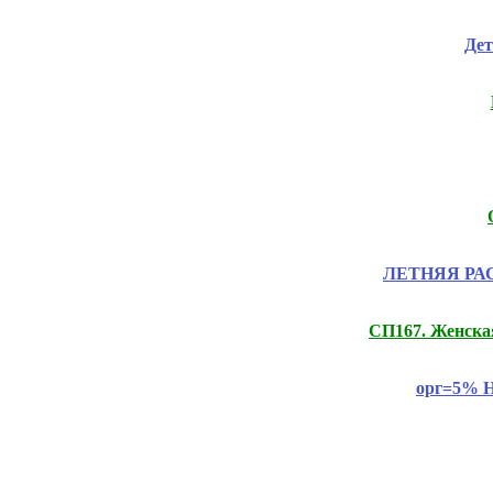
Дет
ЛЕТНЯЯ РАСП
СП167. Женска
орг=5% Н