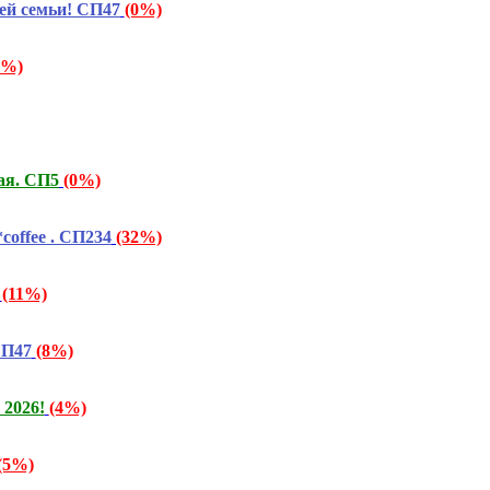
ей семьи! СП47
(0%)
7%)
ая. СП5
(0%)
offee . СП234
(32%)
(11%)
СП47
(8%)
2026!
(4%)
(5%)