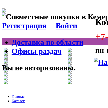
Ко
Регистрация
|
Войти
+7-
Доставка по области
пн-
Офисы раздач
Вы не авторизованы.
Главная
Каталог