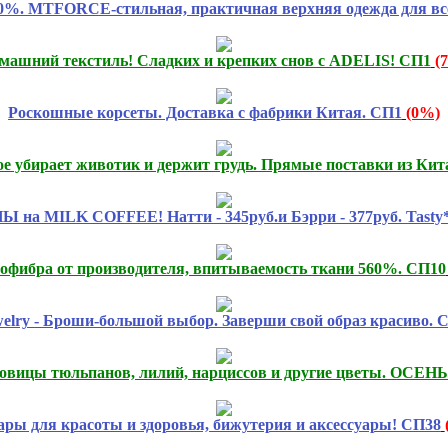
80%. MTFORCE-стильная, практичная верхняя одежда для вс
машний текстиль! Сладких и крепких снов с ADELIS! СП1
(
Роскошные корсеты. Доставка с фабрики Китая. СП1
(0%)
ое убирает животик и держит грудь. Прямые поставки из Кит
 MILK COFFEE! Натти - 345руб.и Бэрри - 377руб. Tasty*c
фибра от производителя, впитываемость ткани 560%. СП10
ewelry - Броши-большой выбор. Заверши свой образ красиво. 
овицы тюльпанов, лилий, нарциссов и другие цветы. ОСЕНЬ 
ары для красоты и здоровья, бижутерия и аксессуары! СП38