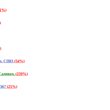
91%)
)
)
n. СП83
(54%)
Садовод.
(259%)
367
(25%)