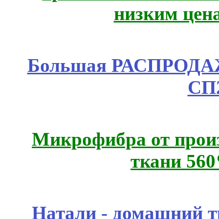
низким цен
Большая РАСПРОДАЖА
СП
Микрофибра от прои
ткани 56
Натали - домашний т