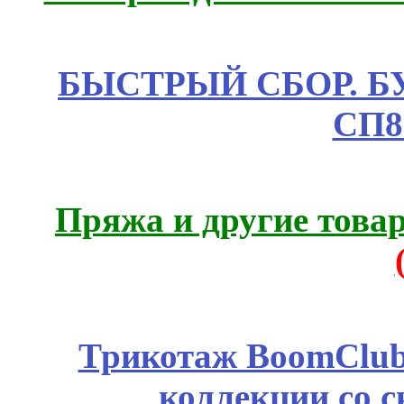
БЫСТРЫЙ СБОР. БУТИ
СП8
Пряжа и другие това
Трикотаж BoomClub
коллекции со с