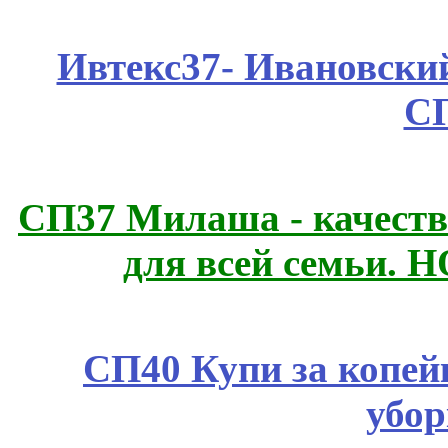
Ивтекс37- Ивановский
С
СП37 Милаша - качеств
для всей семьи. 
СП40 Купи за копей
убор