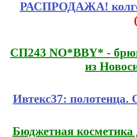
РАСПРОДАЖА! колгот
СП243 NO*BBY* - брюк
из Новос
Ивтекс37: полотенца.
Бюджетная косметика д