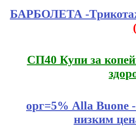
БАРБОЛЕТА -Трикотаж
СП40 Купи за копей
здор
орг=5% Alla Buone -
низким цен