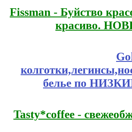
Fissmаn - Буйство крас
красиво. НО
Go
колготки,легинсы,н
белье по НИЗКИ
Tasty*coffee - свежео