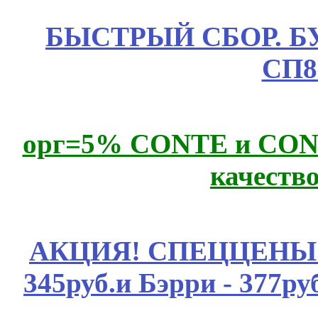
БЫСТРЫЙ СБОР. БУТИ
СП8
орг=5% CONTE и CONTE
качеств
АКЦИЯ! СПЕЦЦЕНЫ н
345руб.и Бэрри - 377руб