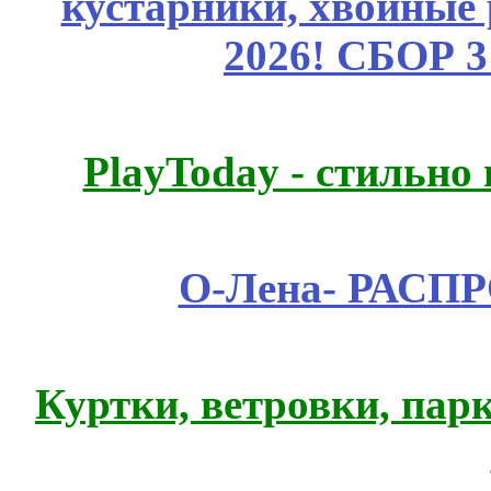
кустарники, хвойные 
2026! СБОР 
PlayToday - стильно
О-Лена- РАСП
Куртки, ветровки, пар