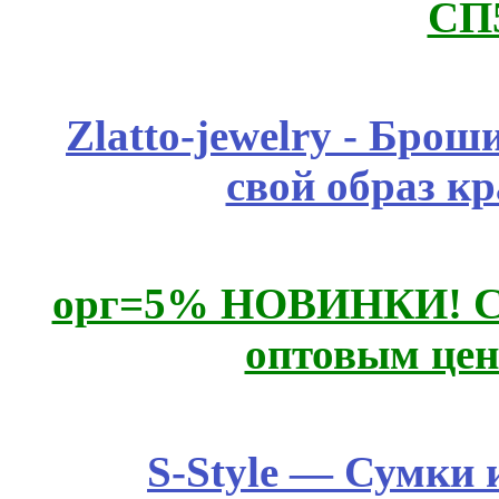
СП
Zlatto-jewelry - Бро
свой образ к
орг=5% НОВИНКИ! CLE
оптовым цен
S-Style — Сумки 