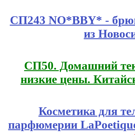
СП243 NO*BBY* - брюк
из Новос
СП50. Домашний те
низкие цены. Китайс
Косметика для те
парфюмерии LaPoetique