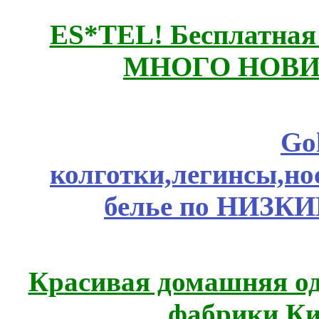
ES*TEL! Бесплатная
МНОГО НОВИН
Go
колготки,легинсы,н
белье по НИЗКИ
Красивая домашняя оде
фабрики Ки