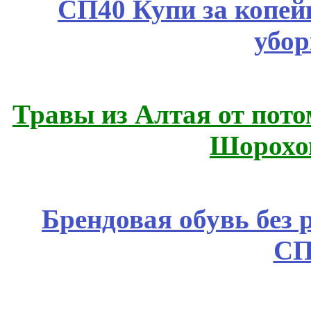
СП40 Купи за копей
убор
Травы из Алтая от пот
Шорохо
Брендовая обувь без 
СП