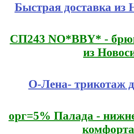
Быстрая доставка из 
СП243 NO*BBY* - брюк
из Новос
О-Лена- трикотаж д
орг=5% Палада - нижне
комфорта