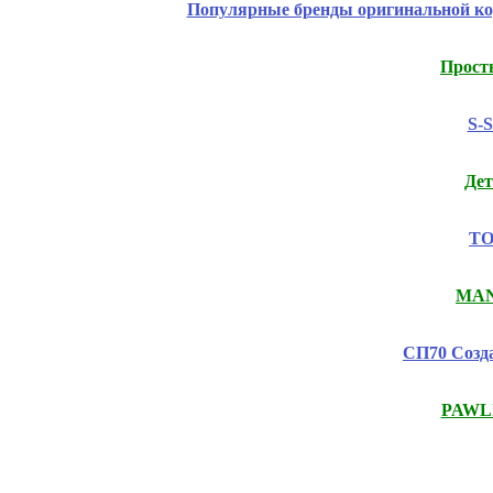
Популярные бренды оригинальной к
Прост
S-
Дет
ТО
MANI
СП70 Созда
PAWLI