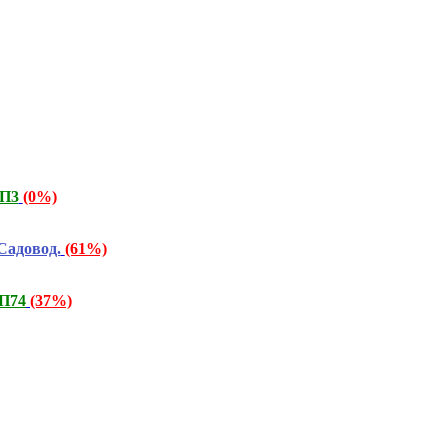
СП3
(0%)
Садовод.
(61%)
СП74
(37%)