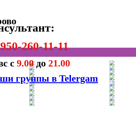
нсультант:
950-260-11-11
вс с
9.00
до
21.00