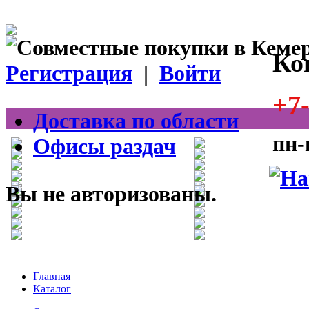
Ко
Регистрация
|
Войти
+7-
Доставка по области
пн-
Офисы раздач
Вы не авторизованы.
Главная
Каталог