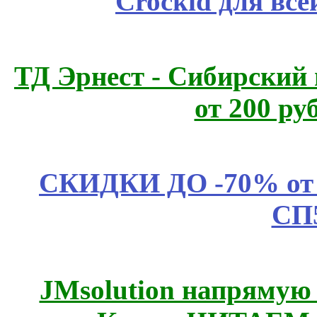
Crockid для вс
ТД Эрнест - Сибирский
от 200 ру
СКИДКИ ДО -70% о
СП
JMsolution напрямую