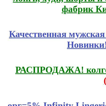
фабрик Ки
Качественная мужская
Новинки
РАСПРОДАЖА! колгот
орг=5% Infinity Lingeri