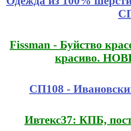
Одежда из 100% шерсти
С
Fissmаn - Буйство крас
красиво. НО
СП108 - Ивановск
Ивтекс37: КПБ, пос