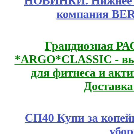
НОВИНКИ. Нижнее б
компания BE
Грандиозная Р
*ARGO*CLASSIC - выс
для фитнеса и акт
Доставка
СП40 Купи за копей
убор