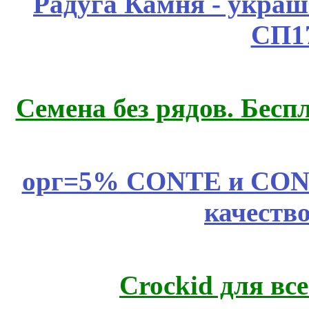
Радуга Камня - украш
СП1
Семена без рядов. Бесп
орг=5% CONTE и CONTE
качеств
Crockid для вс