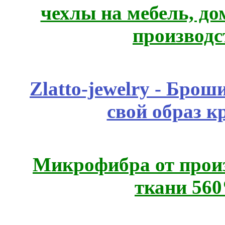
чехлы на мебель, д
производс
Zlatto-jewelry - Бро
свой образ к
Микрофибра от прои
ткани 56