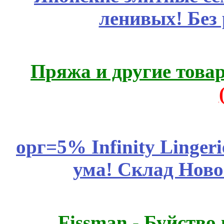
ленивых! Без
Пряжа и другие това
орг=5% Infinity Lingeri
ума! Склад Ново
Fissmаn - Буйство