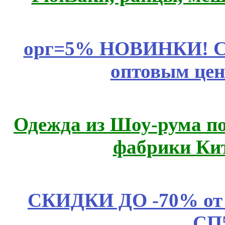
орг=5% НОВИНКИ! CLE
оптовым цен
Одежда из Шоу-рума по
фабрики Ки
СКИДКИ ДО -70% о
СП