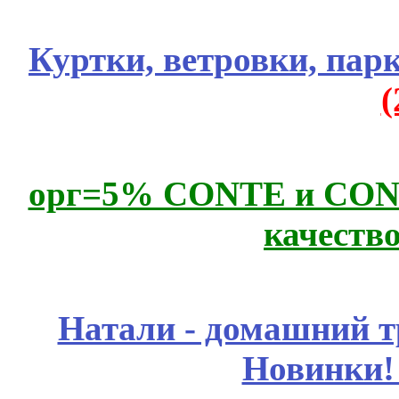
Куртки, ветровки, пар
орг=5% CONTE и CONTE
качеств
Натали - домашний т
Новинки!