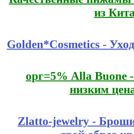
из Кит
Golden*Cosmetics - Ухо
орг=5% Alla Buone -
низким цен
Zlatto-jewelry - Бро