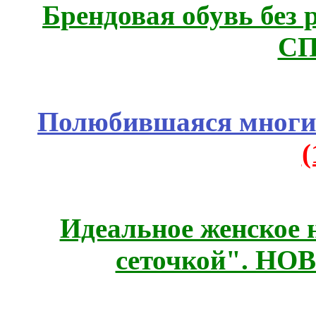
Брендовая обувь без 
СП
Полюбившаяся многим
Идеальное женское н
сеточкой". НО