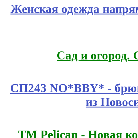
Женская одежда напря
Сад и огород.
СП243 NO*BBY* - брюк
из Новос
ТМ Pelican - Новая к