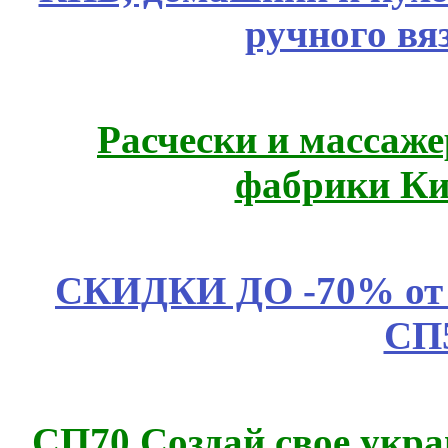
ручного вя
Расчески и массаже
фабрики Ки
СКИДКИ ДО -70% о
СП
СП70 Создай свое укра