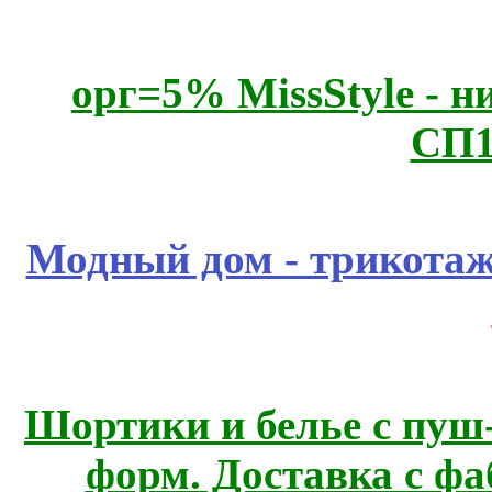
орг=5% MissStyle - н
СП1
Модный дом - трикота
Шортики и белье с пуш
форм. Доставка с ф