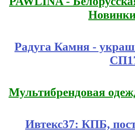
PAWLINA - Белорусская
Новинки
Радуга Камня - украш
СП1
Мультибрендовая одежд
Ивтекс37: КПБ, пос