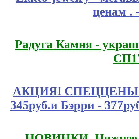
ценам .
Радуга Камня - украш
СП1
АКЦИЯ! СПЕЦЦЕНЫ н
345руб.и Бэрри - 377руб
НОВИНКИ. Нижнее б