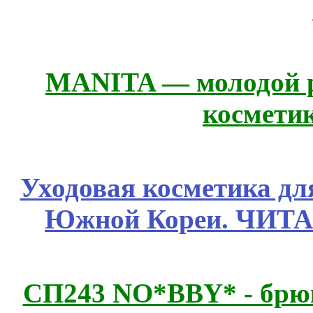
MANITA — молодой р
космети
Уходовая косметика дл
Южной Кореи. ЧИТ
СП243 NO*BBY* - брюк