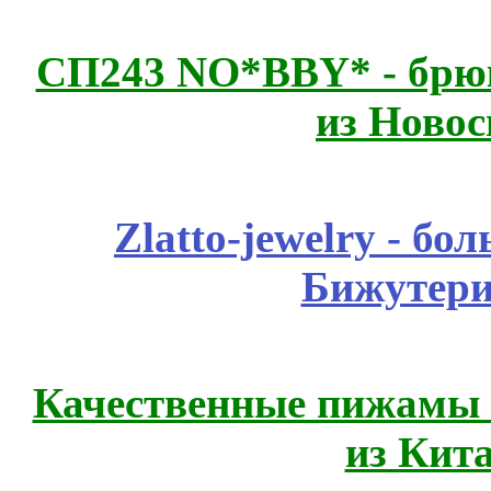
СП243 NO*BBY* - брюк
из Новос
Zlatto-jewelry - 
Бижутери
Качественные пижамы 
из Кит