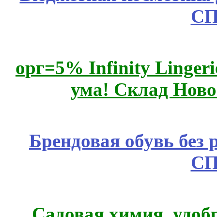
СП
орг=5% Infinity Lingeri
ума! Склад Ново
Брендовая обувь без 
СП
Садовая химия, удоб