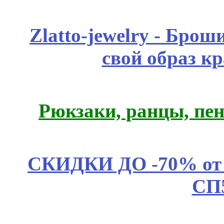
Zlatto-jewelry - Бро
свой образ к
Рюкзаки, ранцы, пе
СКИДКИ ДО -70% о
СП