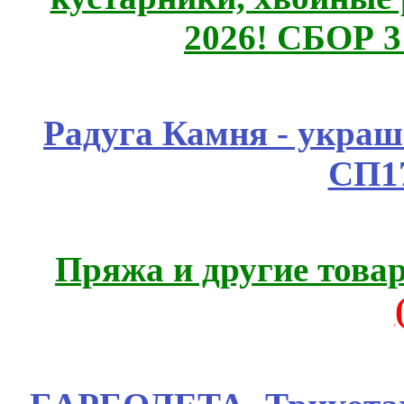
2026! СБОР 
Радуга Камня - украш
СП1
Пряжа и другие това