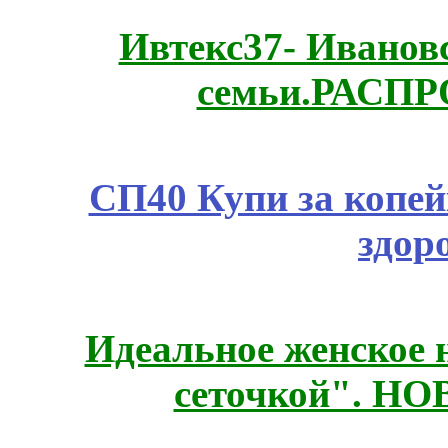
Ивтекс37- Иванов
семьи.РАСП
СП40 Купи за копей
здор
Идеальное женское н
сеточкой". Н