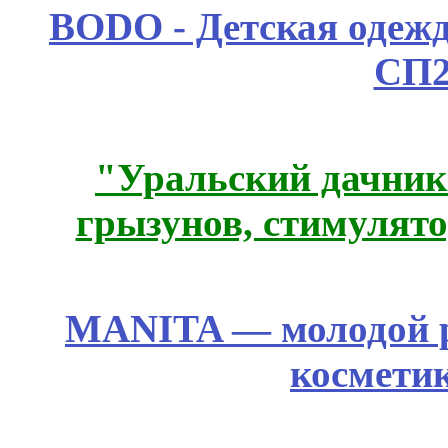
BODO - Детская одежд
СП2
"Уральский дачник"
грызунов, стимулято
MANITA — молодой р
космети