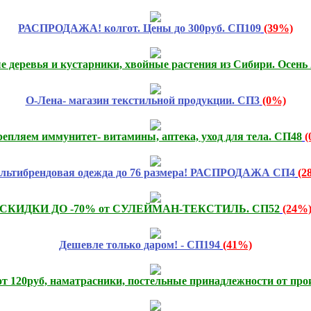
РАСПРОДАЖА! колгот. Цены до 300руб. СП109
(39%)
е деревья и кустарники, хвойные растения из Сибири. Осен
О-Лена- магазин текстильной продукции. СП3
(0%)
епляем иммунитет- витамины, аптека, уход для тела. СП48
(
льтибрендовая одежда до 76 размера! РАСПРОДАЖА СП4
(2
СКИДКИ ДО -70% от СУЛЕЙМАН-ТЕКСТИЛЬ. СП52
(24%
Дешевле только даром! - СП194
(41%)
от 120руб, наматрасники, постельные принадлежности от про