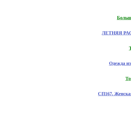
Большо
ЛЕТНЯЯ РАСП
Одежда из
То
СП167. Женска