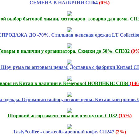
СЕМЕНА В НАЛИЧИИ СП64
(0%)
й выбор бытовой химии, хозтоваров, товаров для дома. СП
РОДАЖА ДО -70%. Стильная женская одежда LT Collectio
Товары в наличии у организатора. Скидки до 50%. СП332
(0%
 Шоу-рума по оптовым ценам! Доставка с фабрики Китая! С
вары из Китая в наличии в Кемерово! НОВИНКИ! СП84
(14
я одежда. Огромный выбор, низкие цены. Китайский рынок 
Широкий ассортимент товаров для кухни. СП32
(15%)
Tasty*coffee - свежеобжаренный кофе. СП247
(2%)