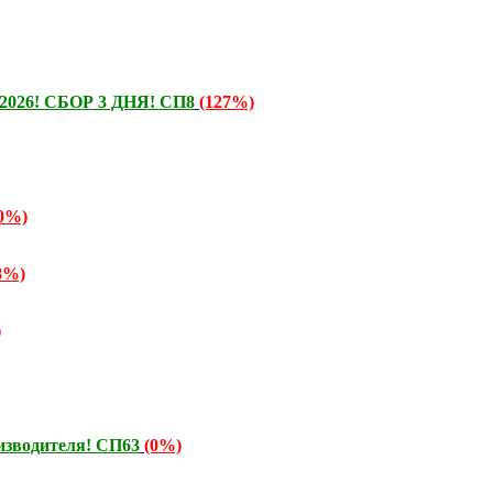
ь 2026! СБОР 3 ДНЯ! СП8
(127%)
0%)
8%)
)
изводителя! СП63
(0%)