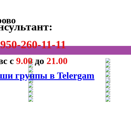
нсультант:
950-260-11-11
вс с
9.00
до
21.00