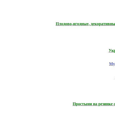
Плодово-ягодные, декоративны
Укр
Му
Простыни на резинке 