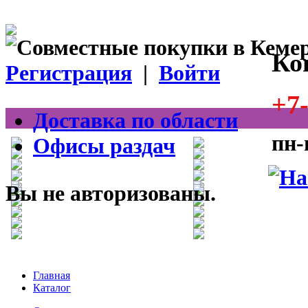
Ко
Регистрация
|
Войти
+7-
Доставка по области
пн-
Офисы раздач
Вы не авторизованы.
Главная
Каталог