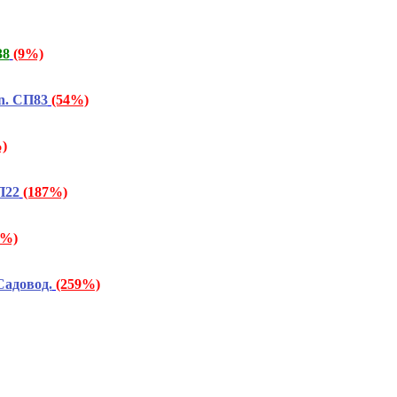
38
(9%)
n. СП83
(54%)
)
П22
(187%)
6%)
Садовод.
(259%)