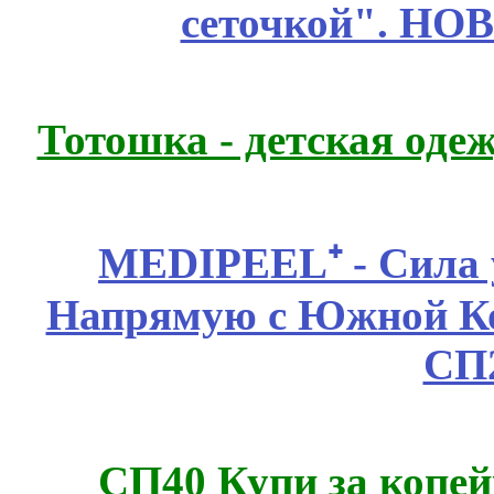
сеточкой". НО
Тотошка - детская одеж
MEDIPEEL⁺ - Сила 
Напрямую с Южной 
СП
СП40 Купи за копей