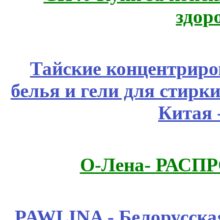
здор
Тайские концентрир
белья и гели для стирк
Китая 
О-Лена- РАСП
PAWLINA - Белорусская