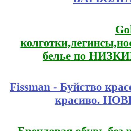
Go
колготки,легинсы,н
белье по НИЗКИ
Fissmаn - Буйство крас
красиво. НО
Брендовая обувь без 