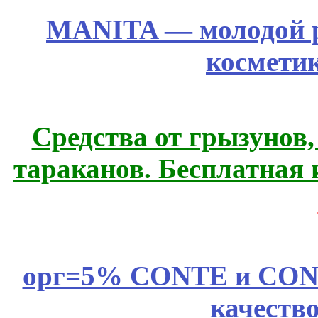
MANITA — молодой р
космети
Средства от грызунов,
тараканов. Бесплатная 
орг=5% CONTE и CONTE
качеств