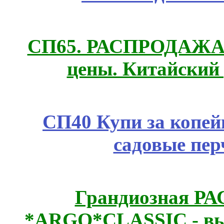
СП65. РАСПРОДАЖА! 
цены. Китайский
СП40 Купи за копей
садовые пер
Грандиозная Р
*ARGO*CLASSIC - выс