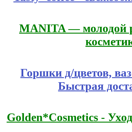
MANITA — молодой р
космети
Горшки д/цветов, ва
Быстрая дост
Golden*Cosmetics - Ухо