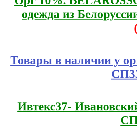
Орг 10%. BELAROSSO 
одежда из Белоруссии
Товары в наличии у ор
СП3
Ивтекс37- Ивановский
СП