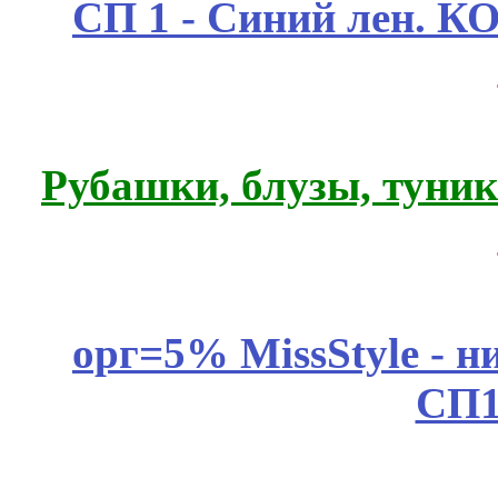
СП 1 - Синий лен.
Рубашки, блузы, туни
орг=5% MissStyle - н
СП1