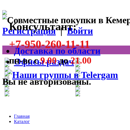
Консультант:
Регистрация
|
Войти
+7-950-260-11-11
Доставка по области
пн-вс с
9.00
до
21.00
Офисы раздач
Вы не авторизованы.
Главная
Каталог