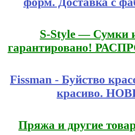
форм. Доставка с ф
S-Style — Сумки 
гарантировано! РАСП
Fissmаn - Буйство крас
красиво. НО
Пряжа и другие това