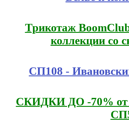
Трикотаж BoomClub
коллекции со с
СП108 - Ивановск
СКИДКИ ДО -70% о
СП