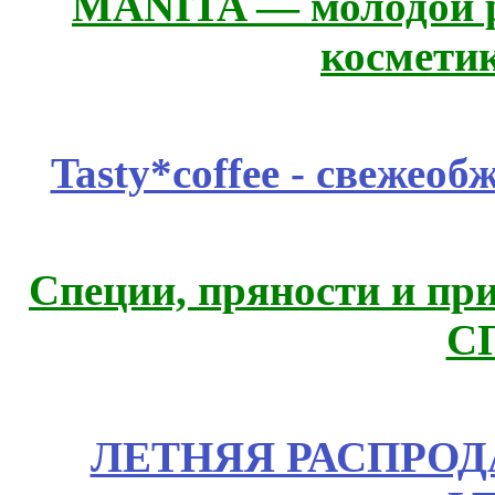
MANITA — молодой р
космети
Tasty*coffee - свежео
Специи, пряности и пр
С
ЛЕТНЯЯ РАСПРОДА