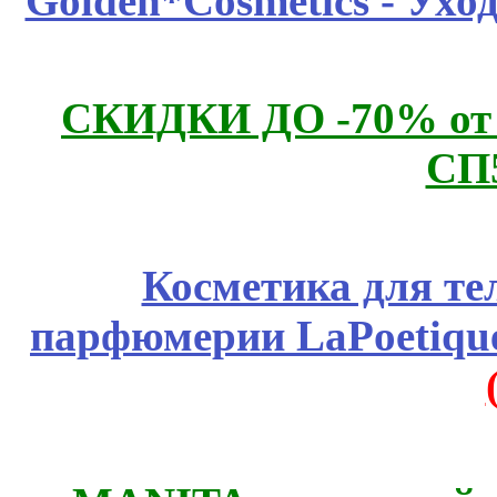
Golden*Cosmetics - Ухо
СКИДКИ ДО -70% о
СП
Косметика для те
парфюмерии LaPoetique