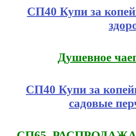
СП40 Купи за копей
здор
Душевное чае
СП40 Купи за копей
садовые пер
СП65. РАСПРОДАЖА! 