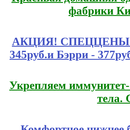
фабрики Ки
АКЦИЯ! СПЕЦЦЕНЫ н
345руб.и Бэрри - 377руб
Укрепляем иммунитет- 
тела.
Комфортное нижнее б