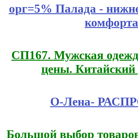
орг=5% Палада - нижне
комфорта
СП167. Мужская одежд
цены. Китайский
О-Лена- РАСП
Большой выбор товаров 