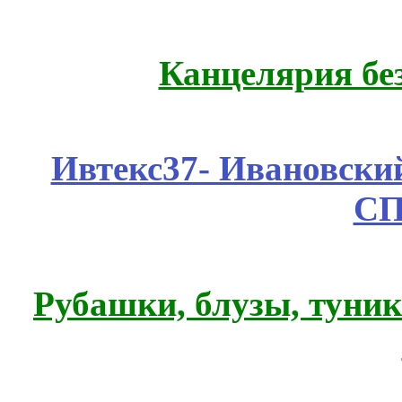
Канцелярия бе
Ивтекс37- Ивановский
СП
Рубашки, блузы, туни