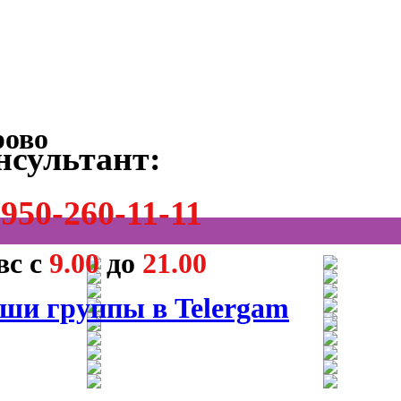
нсультант:
950-260-11-11
вс с
9.00
до
21.00