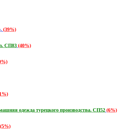
.
(39%)
n. СП83
(40%)
0%)
91%)
няя одежда турецкого производства. СП52
(6%)
(5%)