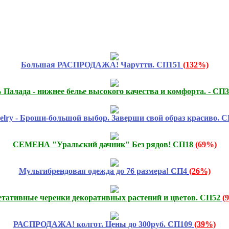
Большая РАСПРОДАЖА! Чарутти. СП151
(132%)
 Палада - нижнее белье высокого качества и комфорта. - СП
welry - Броши-большой выбор. Заверши свой образ красиво. 
СЕМЕНА "Уральский дачник" Без рядов! СП18
(69%)
Мультибрендовая одежда до 76 размера! СП4
(26%)
етативные черенки декоративных растений и цветов. СП52
(
РАСПРОДАЖА! колгот. Цены до 300руб. СП109
(39%)