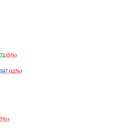
372
(5%)
СП47
(12%)
97%)