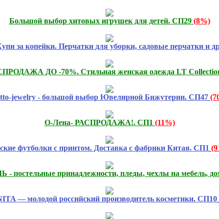
Большой выбор хитовых игрушек для детей. СП29
(8%)
упи за копейки. Перчатки для уборки, садовые перчатки и др
РОДАЖА ДО -70%. Стильная женская одежда LT Collectio
atto-jewelry - большой выбор Ювелирной Бижутерии. СП47
(7
О-Лена- РАСПРОДАЖА!. СП1
(11%)
ские футболки с принтом. Доставка с фабрики Китая. СП1
(
льные принадлежности, пледы, чехлы на мебель, домаш
TA — молодой российский производитель косметики. СП10