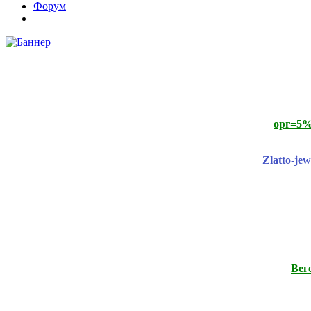
Форум
орг=5%
Zlatto-je
Вег