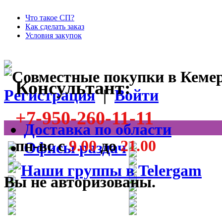
Что такое СП?
Как сделать заказ
Условия закупок
Консультант:
Регистрация
|
Войти
+7-950-260-11-11
Доставка по области
пн-вс с
9.00
до
21.00
Офисы раздач
Вы не авторизованы.