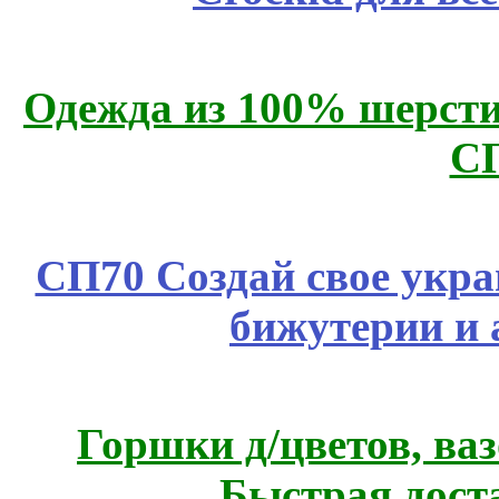
Одежда из 100% шерсти
С
СП70 Создай свое укра
бижутерии и 
Горшки д/цветов, ва
Быстрая дост