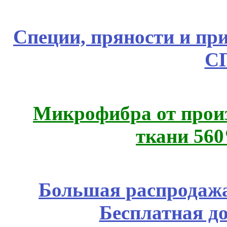
Специи, пряности и пр
С
Микрофибра от прои
ткани 56
Большая распродажа
Бесплатная д