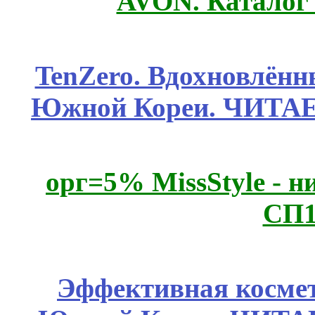
AVON. Каталог
TenZero. Вдохновлён
Южной Кореи. ЧИТА
орг=5% MissStyle - н
СП1
Эффективная космет