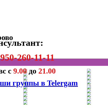
нсультант:
950-260-11-11
вс с
9.00
до
21.00