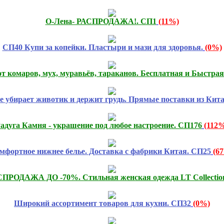
О-Лена- РАСПРОДАЖА!. СП1
(11%)
СП40 Купи за копейки. Пластыри и мази для здоровья.
(0%)
от комаров, мух, муравьёв, тараканов. Бесплатная и Быстрая
е убирает животик и держит грудь. Прямые поставки из Кит
адуга Камня - украшение под любое настроение. СП176
(112
мфортное нижнее белье. Доставка с фабрики Китая. СП25
(6
РОДАЖА ДО -70%. Стильная женская одежда LT Collectio
Широкий ассортимент товаров для кухни. СП32
(0%)