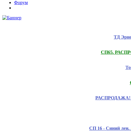
Форум
ТД Эрне
СП65. РАСПРО
То
РАСПРОДАЖА! Це
СП 16 - Синий лен