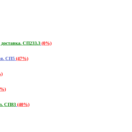
 доставка. СП233.3
(0%)
ая. СП5
(47%)
%)
7%)
n. СП83
(40%)