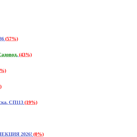
86
(57%)
адовод.
(43%)
6%)
)
ска. СП113
(19%)
ЛЛЕКЦИЯ 2026!
(0%)