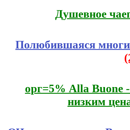
Душевное чае
Полюбившаяся многим
орг=5% Alla Buone -
низким цен