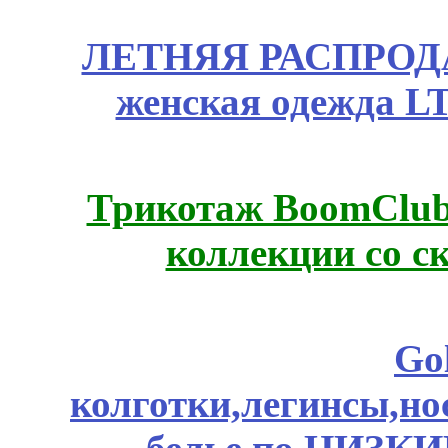
ЛЕТНЯЯ РАСПРОДА
женская одежда LT
Трикотаж BoomClub
коллекции со с
Go
колготки,легинсы,н