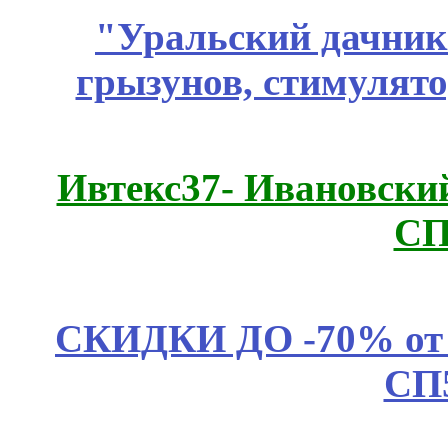
"Уральский дачник"
грызунов, стимулято
Ивтекс37- Ивановский
СП
СКИДКИ ДО -70% о
СП