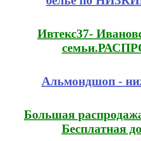
белье по НИЗКИ
Ивтекс37- Иванов
семьи.РАСП
Альмондшоп - ни
Большая распродажа
Бесплатная д