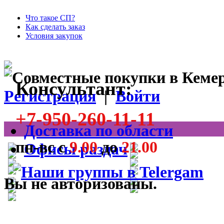
Что такое СП?
Как сделать заказ
Условия закупок
Консультант:
Регистрация
|
Войти
+7-950-260-11-11
Доставка по области
пн-вс с
9.00
до
21.00
Офисы раздач
Вы не авторизованы.