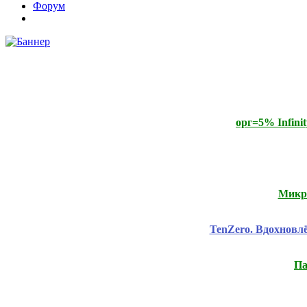
Форум
орг=5% Infini
Микро
TenZero. Вдохнов
Па