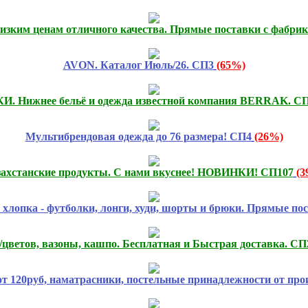
низким ценам отличного качества. Прямые поставки с фабрик
AVON. Каталог Июль/26. СП3
(65%)
. Нижнее бельё и одежда известной компания BERRAK. С
Мультибрендовая одежда до 76 размера! СП4
(26%)
захстанские продукты. С нами вкуснее! НОВИНКИ! СП107
(3
хлопка - футболки, лонги, худи, шорты и брюки. Прямые пос
цветов, вазоны, кашпо. Бесплатная и Быстрая доставка. СП
от 120руб, наматрасники, постельные принадлежности от про