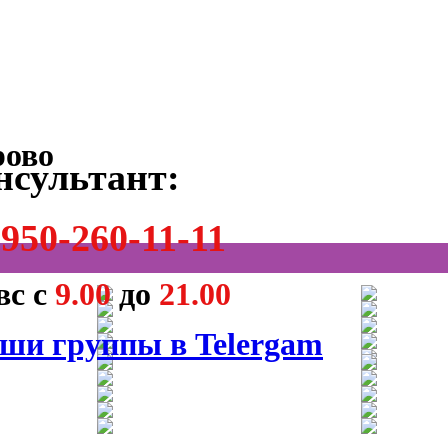
нсультант:
950-260-11-11
вс с
9.00
до
21.00