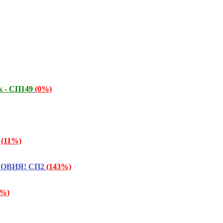
к - СП149
(0%)
(11%)
СЛОВИЯ! СП2
(143%)
5%)