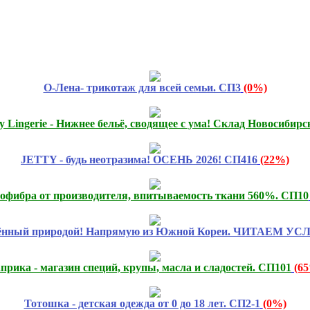
О-Лена- трикотаж для всей семьи. СП3
(0%)
ty Lingerie - Нижнее бельё, сводящее с ума! Склад Новосибирс
JETTY - будь неотразима! ОСЕНЬ 2026! СП416
(22%)
фибра от производителя, впитываемость ткани 560%. СП10
лённый природой! Напрямую из Южной Кореи. ЧИТАЕМ У
прика - магазин специй, крупы, масла и сладостей. СП101
(6
Тотошка - детская одежда от 0 до 18 лет. СП2-1
(0%)