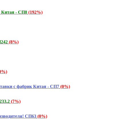
 Китая - СП8
(192%)
П242
(8%)
9%)
тавки с фабрик Китая - СП7
(0%)
233.2
(7%)
изводителя! СП63
(0%)