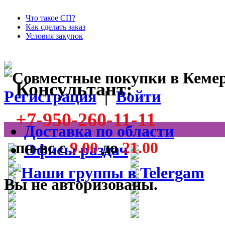
Что такое СП?
Как сделать заказ
Условия закупок
Консультант:
Регистрация
|
Войти
+7-950-260-11-11
Доставка по области
пн-вс с
9.00
до
21.00
Офисы раздач
Вы не авторизованы.