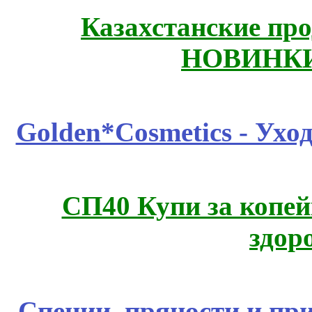
Казахстанские про
НОВИНКИ
Golden*Cosmetics - Ухо
СП40 Купи за копей
здор
Специи, пряности и пр