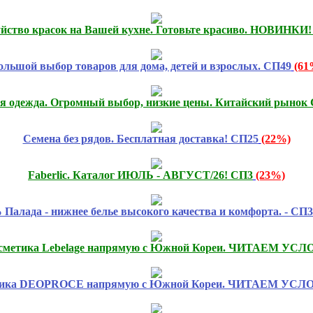
Буйство красок на Вашей кухне. Готовьте красиво. НОВИНКИ
ольшой выбор товаров для дома, детей и взрослых. СП49
(61
я одежда. Огромный выбор, низкие цены. Китайский рынок 
Семена без рядов. Бесплатная доставка! СП25
(22%)
Faberlic. Каталог ИЮЛЬ - АВГУСТ/26! СП3
(23%)
 Палада - нижнее белье высокого качества и комфорта. - СП
сметика Lebelage напрямую с Южной Кореи. ЧИТАЕМ УСЛ
етика DEOPROCE напрямую с Южной Кореи. ЧИТАЕМ УСЛ