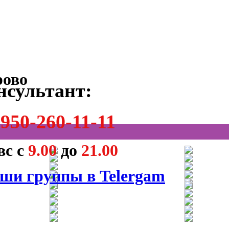
нсультант:
950-260-11-11
вс с
9.00
до
21.00