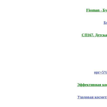
Fissmаn - 
Б
СП167. Детска
орг=5%
Эффективная ко
Уходовая косм