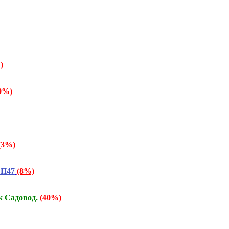
)
9%)
(3%)
СП47
(8%)
 Садовод.
(40%)