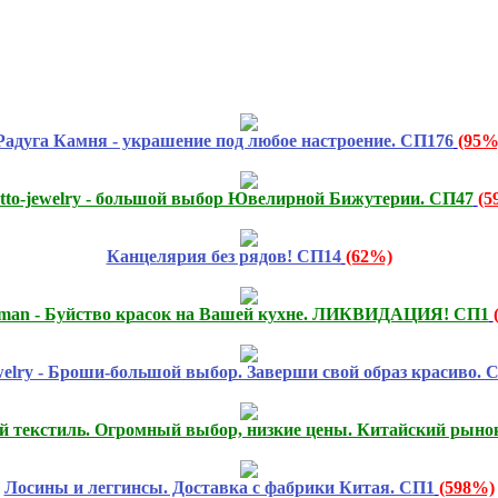
Радуга Камня - украшение под любое настроение. СП176
(95%
atto-jewelry - большой выбор Ювелирной Бижутерии. СП47
(5
Канцелярия без рядов! СП14
(62%)
smаn - Буйство красок на Вашей кухне. ЛИКВИДАЦИЯ! СП1
ewelry - Броши-большой выбор. Заверши свой образ красиво. 
 текстиль. Огромный выбор, низкие цены. Китайский рынок
Лосины и леггинсы. Доставка с фабрики Китая. СП1
(598%)