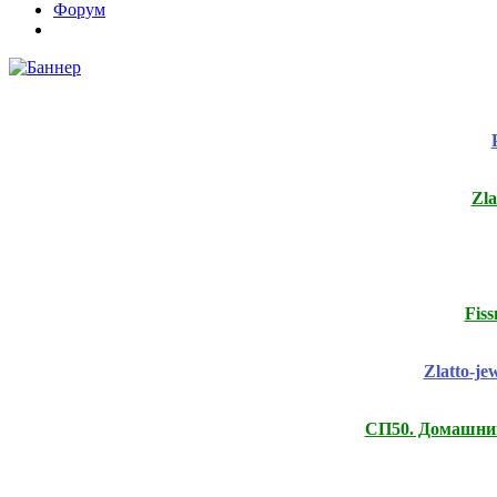
Форум
Zl
Fis
Zlatto-j
СП50. Домашний