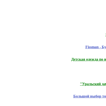
Fissmаn - 
Детская одежда по 
"Уральский дач
Большой выбор т