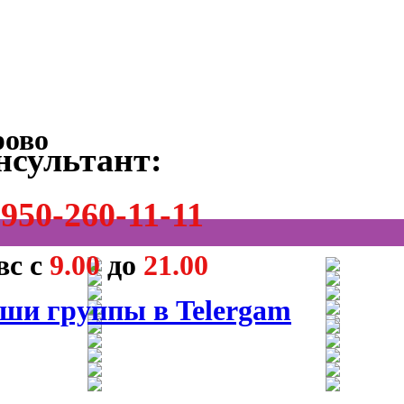
нсультант:
950-260-11-11
вс с
9.00
до
21.00