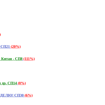
)
! СП21
(20%)
к Китая - СП8
(111%)
и др. СП14
(0%)
НЕДЕЛЮ! СП30
(6%)