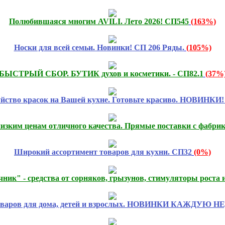
Полюбившаяся многим AVILI. Лето 2026! СП545
(163%)
Носки для всей семьи. Новинки! СП 206 Ряды.
(105%)
БЫСТРЫЙ СБОР. БУТИК духов и косметики. - СП82.1
(37%
Буйство красок на Вашей кухне. Готовьте красиво. НОВИНКИ
низким ценам отличного качества. Прямые поставки с фабри
Широкий ассортимент товаров для кухни. СП32
(0%)
ник" - средства от сорняков, грызунов, стимуляторы роста 
оваров для дома, детей и взрослых. НОВИНКИ КАЖДУЮ 