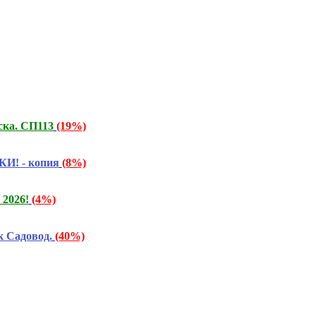
ска. СП113
(19%)
КИ! - копия
(8%)
2026!
(4%)
 Садовод.
(40%)