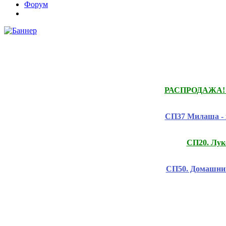
Форум
РАСПРОДАЖА! Це
СП37 Милаша - 
СП20. Лук
СП50. Домашний