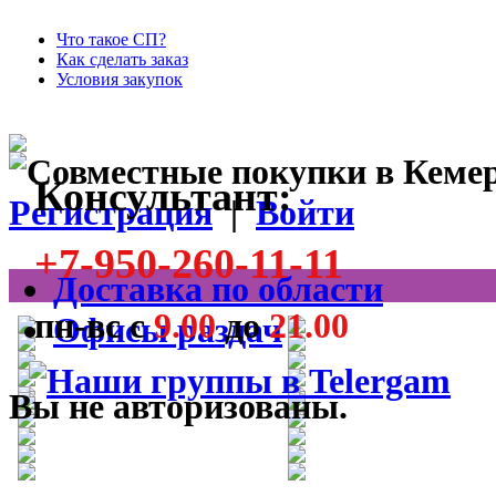
Что такое СП?
Как сделать заказ
Условия закупок
Консультант:
Регистрация
|
Войти
+7-950-260-11-11
Доставка по области
пн-вс с
9.00
до
21.00
Офисы раздач
Вы не авторизованы.