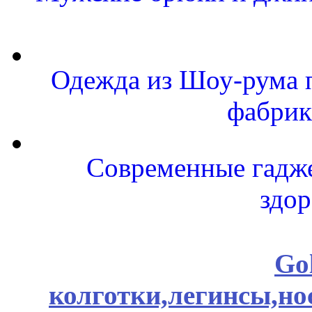
Одежда из Шоу-рума п
фабрик
Современные гаджет
здор
Go
колготки,легинсы,н