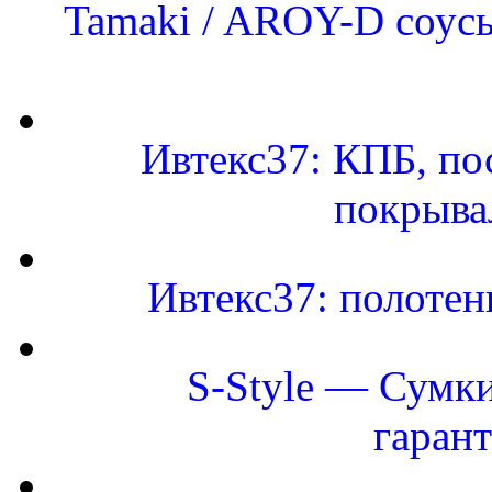
Tamaki / AROY-D соусы
Ивтекс37: КПБ, по
покрыва
Ивтекс37: полоте
S-Style — Сумки
гаран