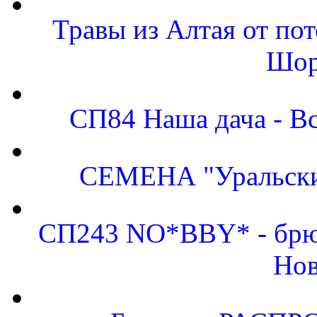
Травы из Алтая от по
Шор
СП84 Наша дача - Вс
СЕМЕНА "Уральский
СП243 NO*BBY* - брюк
Нов