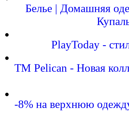
Белье | Домашняя од
Купал
PlayToday - сти
ТМ Pelican - Новая кол
-8% на верхнюю одежду